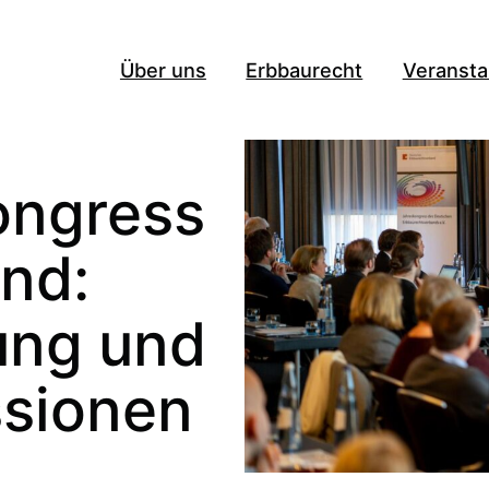
Über uns
Erbbaurecht
Veransta
ongress
nd:
ung und
ssionen