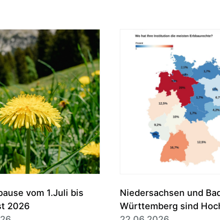
use vom 1.Juli bis
Niedersachsen und Ba
st 2026
Württemberg sind Hoc
026
des Erbbaurechts
22.06.2026