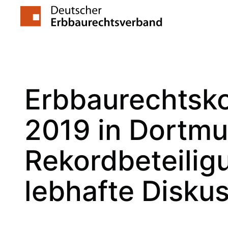
Zum
Inhalt
springen
Erbbaurechtsk
2019 in Dortmu
Rekordbeteilig
lebhafte Disku