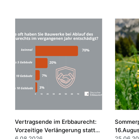
Vertragsende im Erbbaurecht:
Sommerpa
Vorzeitige Verlängerung statt
16.Augu
Entschädigung ist die Regel
6.08.2026
25.06.2