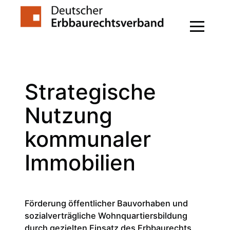
Zum
Inhalt
springen
Strategische
Nutzung
kommunaler
Immobilien
Förderung öffentlicher Bauvorhaben und
sozialverträgliche Wohnquartiersbildung
durch gezielten Einsatz des Erbbaurechts.