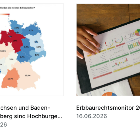
achsen und Baden-
Erbbaurechtsmonitor 
berg sind Hochburgen
16.06.2026
baurechts
026