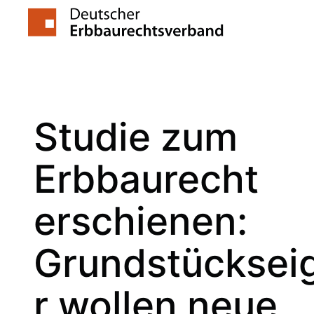
Zum
Inhalt
springen
Studie zum
Erbbaurecht
erschienen:
Grundstücksei
r wollen neue