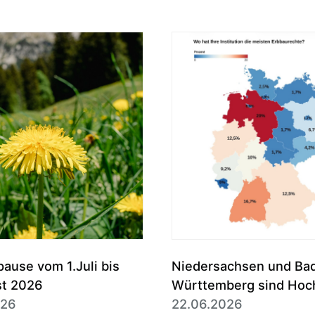
use vom 1.Juli bis
Niedersachsen und Ba
st 2026
Württemberg sind Hoc
026
des Erbbaurechts
22.06.2026