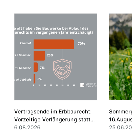
Vertragsende im Erbbaurecht:
Sommerpa
Vorzeitige Verlängerung statt
16.Augu
Entschädigung ist die Regel
6.08.2026
25.06.2