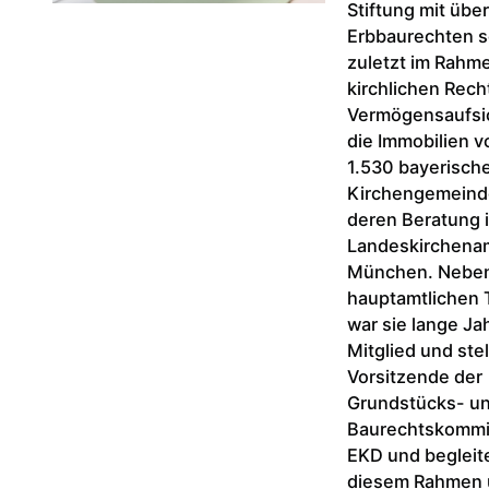
Stiftung mit übe
Erbbaurechten 
zuletzt im Rahm
kirchlichen Rech
Vermögensaufsi
die Immobilien v
1.530 bayerisch
Kirchengemeind
deren Beratung 
Landeskirchena
München. Neben
hauptamtlichen T
war sie lange Ja
Mitglied und stel
Vorsitzende der
Grundstücks- u
Baurechtskommi
EKD und begleite
diesem Rahmen u