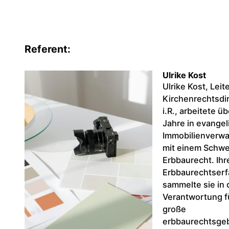
Referent:
Ulrike Kost
Ulrike Kost, Lei
Kirchenrechtsdir
i.R., arbeitete ü
Jahre in evange
Immobilienverw
mit einem Schw
Erbbaurecht. Ihr
Erbbaurechtser
sammelte sie in 
Verantwortung f
große
erbbaurechtsge