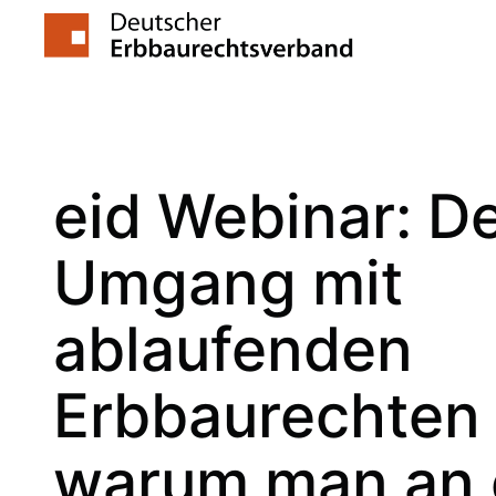
Zum
Inhalt
springen
eid Webinar: D
Umgang mit
ablaufenden
Erbbaurechten
warum man an 