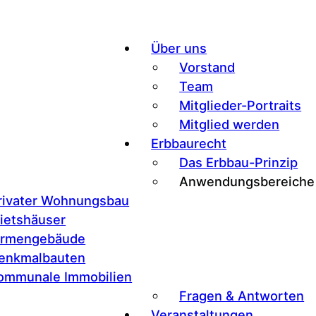
Über uns
Vorstand
Team
Mitglieder-Portraits
er:
Mitglied werden
Erbbaurecht
Das Erbbau-Prinzip
tück
Anwendungsbereiche
rivater Wohnungsbau
ietshäuser
irmengebäude
Uhr
enkmalbauten
ommunale Immobilien
Fragen & Antworten
Veranstaltungen