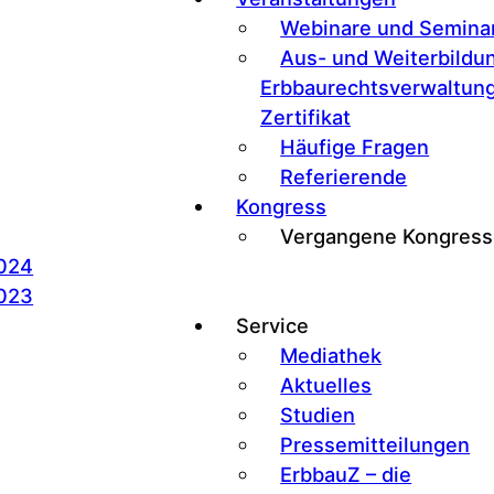
Webinare und Semina
Aus- und Weiter­­­­bildu
Erbbaurechtsverwaltung
Zertifikat
Häufige Fragen
Referierende
Kongress
Vergangene Kongress
024
023
Service
Mediathek
Aktuelles
Studien
Pressemitteilungen
ErbbauZ – die