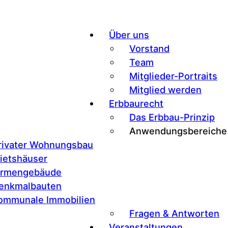
Über uns
Vorstand
Team
Mitglieder-Portraits
tück
Mitglied werden
Erbbaurecht
Das Erbbau-Prinzip
Anwendungsbereiche
rivater Wohnungsbau
hr
ietshäuser
irmengebäude
enkmalbauten
ommunale Immobilien
Fragen & Antworten
Veranstaltungen