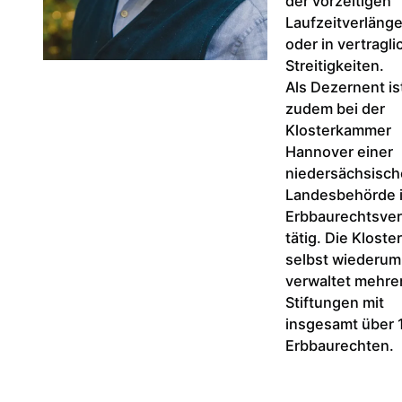
der vorzeitigen
Laufzeitverläng
oder in vertragl
Streitigkeiten.
Als Dezernent is
zudem bei der
Klosterkammer
Hannover einer
niedersächsisc
Landesbehörde i
Erbbaurechtsve
tätig. Die Klost
selbst wiederum
verwaltet mehre
Stiftungen mit
insgesamt über 
Erbbaurechten.