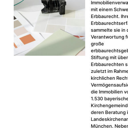
Immobilienverw
mit einem Schw
Erbbaurecht. Ihr
Erbbaurechtser
sammelte sie in 
Verantwortung f
große
erbbaurechtsge
Stiftung mit übe
Erbbaurechten 
zuletzt im Rahm
kirchlichen Rech
Vermögensaufsi
die Immobilien v
1.530 bayerisch
Kirchengemeind
deren Beratung 
Landeskirchena
München. Neben