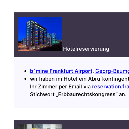
Hotelreservierung
b´mine Frankfurt Airport
,
Georg-Baumga
wir haben im Hotel ein Abrufkontingent
Ihr Zimmer per Email via
reservation.f
Stichwort „
Erbbaurechtskongress
“ an.