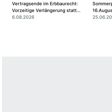
Vertragsende im Erbbaurecht:
Sommerpa
Vorzeitige Verlängerung statt
16.Augu
Entschädigung ist die Regel
6.08.2026
25.06.2