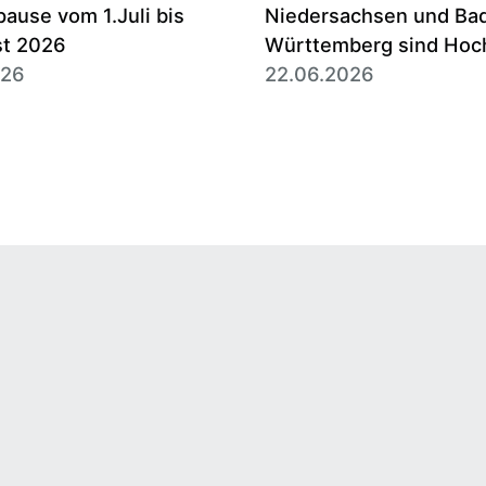
use vom 1.Juli bis
Niedersachsen und Ba
st 2026
Württemberg sind Hoc
026
des Erbbaurechts
22.06.2026