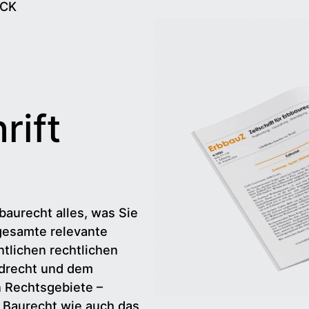
ECK
rift
baurecht alles, was Sie
gesamte relevante
tlichen rechtlichen
drecht und dem
n Rechtsgebiete –
d Baurecht wie auch das