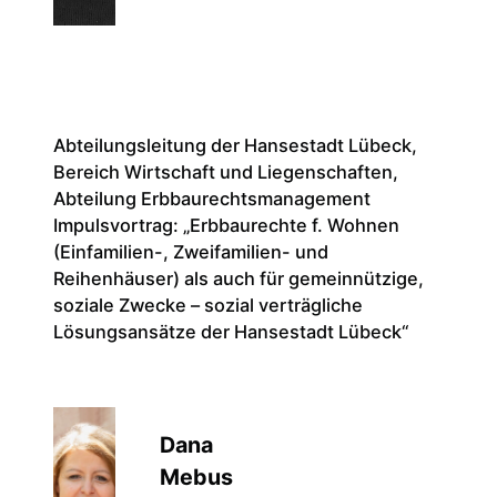
Abteilungsleitung der Hansestadt Lübeck,
Bereich Wirtschaft und Liegenschaften,
Abteilung Erbbaurechtsmanagement
Impulsvortrag: „Erbbaurechte f. Wohnen
(Einfamilien-, Zweifamilien- und
Reihenhäuser) als auch für gemeinnützige,
soziale Zwecke – sozial verträgliche
Lösungsansätze der Hansestadt Lübeck“
Der Do
Rechts
bescha
inten
Dana
Deuts
Mebus
und B