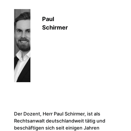
Muste
Paul
Durch 
Dozen
Schirmer
nun im
den F
Stift
sowie 
teiln
Banke
Immob
Recht
Unter
Im Ra
Netzwe
Der Dozent, Herr Paul Schirmer, ist als
auch 
Rechtsanwalt deutschlandweit tätig und
Erbba
beschäftigen sich seit einigen Jahren