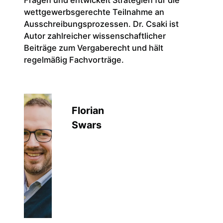
Fragen und entwickelt Strategien für die
(DASL)
wettgewerbsgerechte Teilnahme an
Bodenp
Ausschreibungsprozessen. Dr. Csaki ist
Autor zahlreicher wissenschaftlicher
Beiträge zum Vergaberecht und hält
regelmäßig Fachvorträge.
Florian
Swars