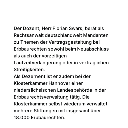
Ulrike
i.R., 
evang
einem
Der Dozent, Herr Florian Swars, berät als
Erbba
Rechtsanwalt deutschlandweit Mandanten
der V
zu Themen der Vertragsgestaltung bei
erbba
Erbbaurechten sowohl beim Neuabschluss
10.00
als auch der vorzeitigen
Rahme
Laufzeitverlängerung oder in vertraglichen
Vermö
Streitigkeiten.
rund 
Als Dezernent ist er zudem bei der
und d
Klosterkammer Hannover einer
Münch
niedersächsischen Landesbehörde in der
Tätigk
Erbbaurechtsverwaltung tätig. Die
stellv
Klosterkammer selbst wiederum verwaltet
Baure
mehrere Stiftungen mit insgesamt über
beglei
18.000 Erbbaurechten.
bunde
und d