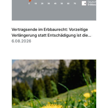
Vertragsende im Erbbaurecht: Vorzeitige
Verlängerung statt Entschädigung ist die
Regel
6.08.2026
Frau E
Abteil
Liege
Klost
Klost
der vo
Erbba