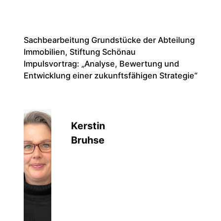
Sachbearbeitung Grundstücke der Abteilung
Der Do
Immobilien, Stiftung Schönau
Notar
Impulsvortrag: „Analyse, Bewertung und
Manda
Entwicklung einer zukunftsfähigen Strategie“
Vertr
sowoh
vorzei
vertra
Kerstin
Als M
Bruhse
der Er
beglei
über 