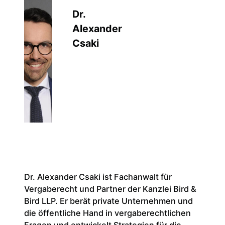
für S
Dr.
an de
Alexander
Birken
Csaki
for La
selbst
freier
Düssel
sowie
er Mi
für G
dem r
Rhein
Beira
Europ
Dr. Alexander Csaki ist Fachanwalt für
sowie
Vergaberecht und Partner der Kanzlei Bird &
und W
Bird LLP. Er berät private Unternehmen und
ist eb
die öffentliche Hand in vergaberechtlichen
Akade