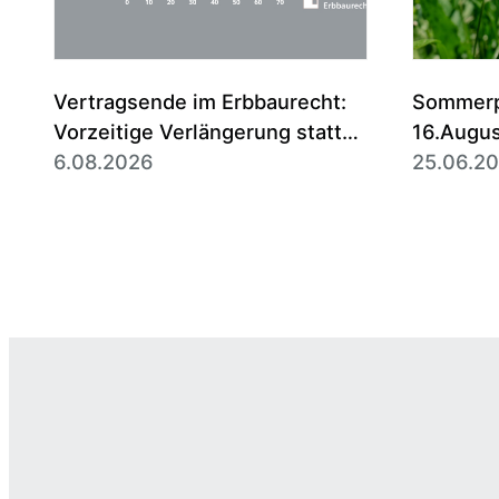
Vertragsende im Erbbaurecht:
Sommerpa
Vorzeitige Verlängerung statt
16.Augu
Entschädigung ist die Regel
6.08.2026
25.06.2