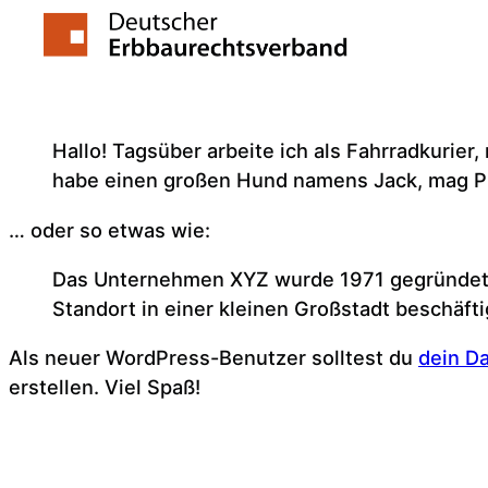
Zum
Dies ist eine Beispiel-Seite. Sie unterscheidet si
Inhalt
Navigation angezeigt wird. Die meisten starten m
springen
Besuchern der Website vorzustellen. Dort könnte 
Hallo! Tagsüber arbeite ich als Fahrradkurier,
habe einen großen Hund namens Jack, mag Pi
… oder so etwas wie:
Das Unternehmen XYZ wurde 1971 gegründet un
Standort in einer kleinen Großstadt beschäft
Als neuer WordPress-Benutzer solltest du
dein D
erstellen. Viel Spaß!