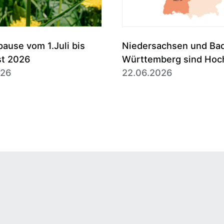
use vom 1.Juli bis
Niedersachsen und Ba
st 2026
Württemberg sind Hoc
026
des Erbbaurechts
22.06.2026