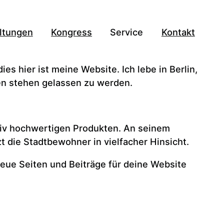
bleibt und (bei den meisten Themes) in der Website-
ltungen
Kongress
Service
Kontakt
einer „Über uns“-Seite, um sich potenziellen
ies hier ist meine Website. Ich lebe in Berlin,
en stehen gelassen zu werden.
tiv hochwertigen Produkten. An seinem
t die Stadtbewohner in vielfacher Hinsicht.
eue Seiten und Beiträge für deine Website