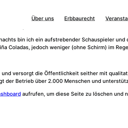
ch von Beiträgen, da sie stets an derselben Stelle 
Über uns
Erbbaurecht
Veransta
it einem Impressum, der Datenschutzerklärung oder 
zum Beispiel stehen:
 nachts bin ich ein aufstrebender Schauspieler und d
ña Coladas, jedoch weniger (ohne Schirm) im Reg
d versorgt die Öffentlichkeit seither mit qualita
igt der Betrieb über 2.000 Menschen und unterstütz
ashboard
aufrufen, um diese Seite zu löschen und n