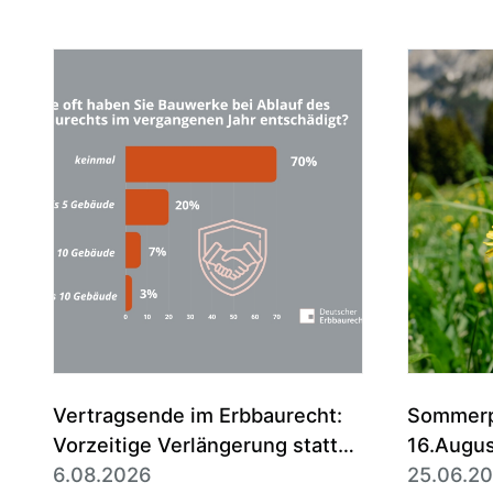
Vertragsende im Erbbaurecht:
Sommerpa
Vorzeitige Verlängerung statt
16.Augu
Entschädigung ist die Regel
6.08.2026
25.06.2