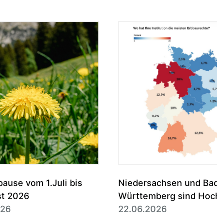
use vom 1.Juli bis
Niedersachsen und Ba
st 2026
Württemberg sind Hoc
026
des Erbbaurechts
22.06.2026